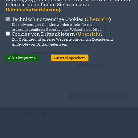
Informationen finden Sie in unserer
Datenschutzerklärung
.
Technisch notwendige Cookies (
Übersicht
)
Die notwendigen Cookies werden allein für den
Hiermit berechtige ich die CDU Ortsverband
ordnungsgemäßen Gebrauch der Webseite benötigt.
Birkenheide zur Nutzung der Daten im Sinn der
Cookies von Drittanbietern (
Übersicht
)
Zur Optimierung unserer Webseite binden wir Dienste und
aufrufbaren
Datenschutzerklärung
.
*
Angebote von Drittanbietern ein.
Anti-Roboter-Verifizierung
Hier klicken
Alle akzeptieren
Auswahl speichern
Friendly
Captcha ⇗
NEWSLETTER BESTELLEN
Die CDU Birkenheide stellt sich vor