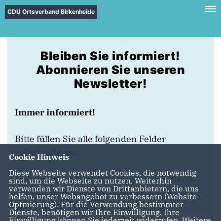
CDU Ortsverband Birkenheide
Bleiben Sie informiert!
Abonnieren Sie unseren
Newsletter!
Immer informiert!
Bitte füllen Sie alle folgenden Felder
vollständig aus.
Cookie Hinweis
Diese Webseite verwendet Cookies, die notwendig
Über unseren Newsletter liefern wir Ihnen
sind, um die Webseite zu nutzen. Weiterhin
verwenden wir Dienste von Drittanbietern, die uns
aktuelle Informationen über unsere Arbeit
helfen, unser Webangebot zu verbessern (Website-
Optmierung). Für die Verwendung bestimmter
direkt in Ihr Postfach.
Dienste, benötigen wir Ihre Einwilligung. Ihre
Einwilligung können Sie jederzeit widerrufen. Weitere